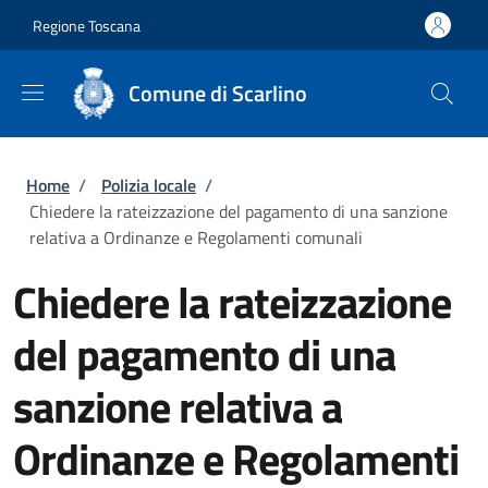
Salta al contenuto principale
Skip to footer content
Regione Toscana
Comune di Scarlino
Briciole di pane
Home
/
Polizia locale
/
Chiedere la rateizzazione del pagamento di una sanzione
relativa a Ordinanze e Regolamenti comunali
Chiedere la rateizzazione
del pagamento di una
sanzione relativa a
Ordinanze e Regolamenti