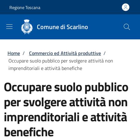
Salta al contenuto principale
Skip to footer content
Regione Toscana
Comune di Scarlino
Briciole di pane
Home
/
Commercio ed Attività produttive
/
Occupare suolo pubblico per svolgere attività non
imprenditoriali e attività benefiche
Occupare suolo pubblico
per svolgere attività non
imprenditoriali e attività
benefiche