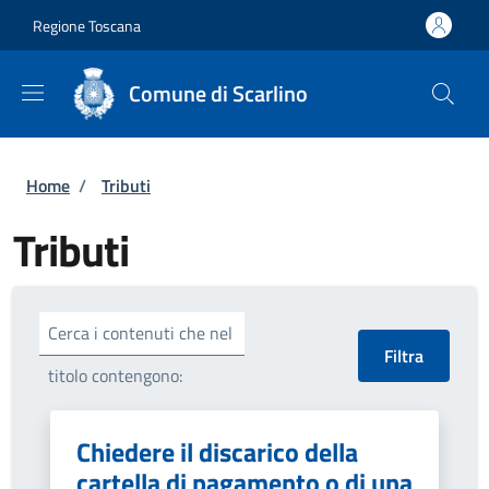
Salta al contenuto principale
Skip to footer content
Regione Toscana
Comune di Scarlino
Briciole di pane
Home
/
Tributi
Tributi
Cerca i contenuti che nel
titolo contengono:
Chiedere il discarico della
cartella di pagamento o di una