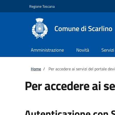
Salta al contenuto principale
Skip to footer content
Regione Toscana
Comune di Scarlino
Amministrazione
Novità
Servizi
Briciole di pane
Home
/
Per accedere ai servizi del portale dev
Per accedere ai se
Autenticazione con 