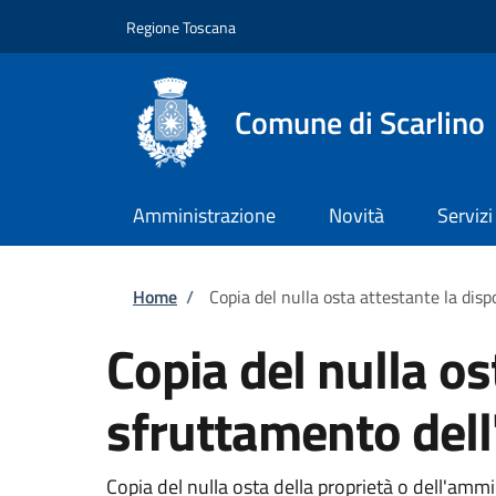
Salta al contenuto principale
Skip to footer content
Regione Toscana
Comune di Scarlino
Amministrazione
Novità
Servizi
Briciole di pane
Home
/
Copia del nulla osta attestante la disp
Copia del nulla os
sfruttamento dell
Copia del nulla osta della proprietà o dell'ammin