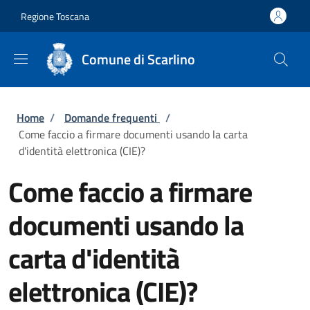
Salta al contenuto principale
Skip to footer content
Regione Toscana
Comune di Scarlino
Briciole di pane
Home
/
Domande frequenti
/
Come faccio a firmare documenti usando la carta
d'identità elettronica (CIE)?
Come faccio a firmare
documenti usando la
carta d'identità
elettronica (CIE)?