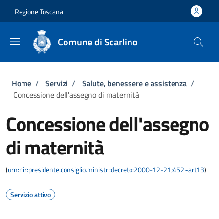
Salta al contenuto principale
Skip to footer content
Regione Toscana
Comune di Scarlino
Briciole di pane
Home
/
Servizi
/
Salute, benessere e assistenza
/
Concessione dell'assegno di maternità
Concessione dell'assegno
di maternità
(
urn:nir:presidente.consiglio.ministri:decreto:2000-12-21;452~art13
)
Servizio attivo