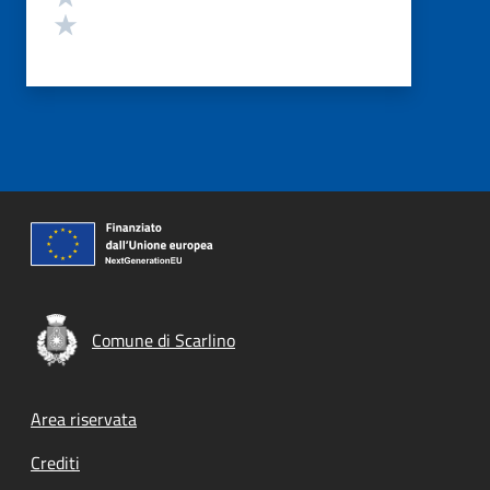
Valuta 1 stelle su 5
Comune di Scarlino
Footer menu
Area riservata
Crediti