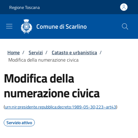
Salta al contenuto principale
Skip to footer content
Regione Toscana
Comune di Scarlino
Briciole di pane
Home
/
Servizi
/
Catasto e urbanistica
/
Modifica della numerazione civica
Modifica della
numerazione civica
(
urn:nir:presidente.repubblica:decreto:1989-05-30;223~art43
)
Servizio attivo