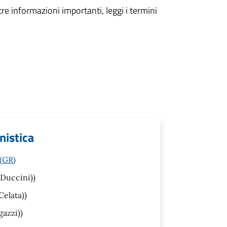
tre informazioni importanti, leggi i termini
nistica
 (GR)
 Duccini))
Celata))
gazzi))