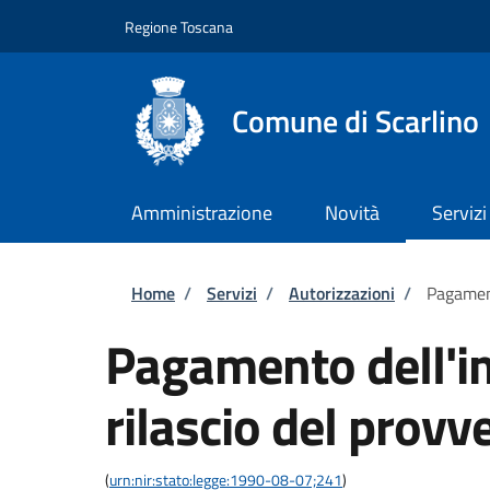
Salta al contenuto principale
Skip to footer content
Regione Toscana
Comune di Scarlino
Amministrazione
Novità
Servizi
Briciole di pane
Home
/
Servizi
/
Autorizzazioni
/
Pagament
Pagamento dell'im
rilascio del provv
(
urn:nir:stato:legge:1990-08-07;241
)