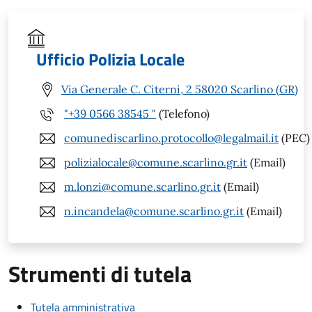
Ufficio Polizia Locale
Via Generale C. Citerni, 2 58020 Scarlino (GR)
"+39 0566 38545 "
(Telefono)
comunediscarlino.protocollo@legalmail.it
(PEC)
polizialocale@comune.scarlino.gr.it
(Email)
m.lonzi@comune.scarlino.gr.it
(Email)
n.incandela@comune.scarlino.gr.it
(Email)
Strumenti di tutela
Tutela amministrativa