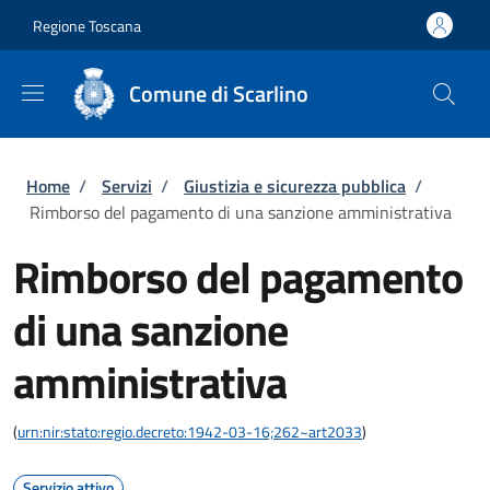
Salta al contenuto principale
Skip to footer content
Regione Toscana
Comune di Scarlino
Briciole di pane
Home
/
Servizi
/
Giustizia e sicurezza pubblica
/
Rimborso del pagamento di una sanzione amministrativa
Rimborso del pagamento
di una sanzione
amministrativa
(
urn:nir:stato:regio.decreto:1942-03-16;262~art2033
)
Servizio attivo