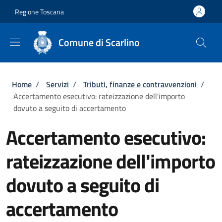
Salta al contenuto principale
Skip to footer content
Regione Toscana
Comune di Scarlino
Briciole di pane
Home
/
Servizi
/
Tributi, finanze e contravvenzioni
/
Accertamento esecutivo: rateizzazione dell'importo
dovuto a seguito di accertamento
Accertamento esecutivo:
rateizzazione dell'importo
dovuto a seguito di
accertamento