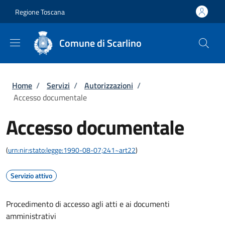
Salta al contenuto principale
Skip to footer content
Regione Toscana
Comune di Scarlino
Briciole di pane
Home
/
Servizi
/
Autorizzazioni
/
Accesso documentale
Accesso documentale
(
urn:nir:stato:legge:1990-08-07;241~art22
)
Servizio attivo
Procedimento di accesso agli atti e ai documenti
amministrativi