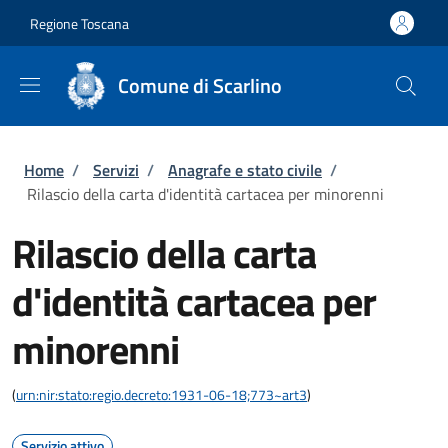
Salta al contenuto principale
Skip to footer content
Regione Toscana
Comune di Scarlino
Briciole di pane
Home
/
Servizi
/
Anagrafe e stato civile
/
Rilascio della carta d'identità cartacea per minorenni
Rilascio della carta
d'identità cartacea per
minorenni
(
urn:nir:stato:regio.decreto:1931-06-18;773~art3
)
Servizio attivo