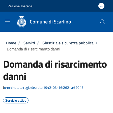
Salta al contenuto principale
Skip to footer content
Regione Toscana
Comune di Scarlino
Briciole di pane
Home
/
Servizi
/
Giustizia e sicurezza pubblica
/
Domanda di risarcimento danni
Domanda di risarcimento
danni
(
urn:nir:stato:regio.decreto:1942-03-16;262~art2043
)
Servizio attivo