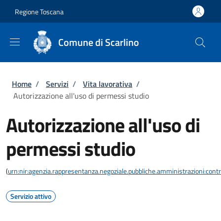
Salta al contenuto principale
Skip to footer content
Regione Toscana
Comune di Scarlino
Briciole di pane
Home
/
Servizi
/
Vita lavorativa
/
Autorizzazione all'uso di permessi studio
Autorizzazione all'uso di
permessi studio
(
urn:nir:agenzia.rappresentanza.negoziale.pubbliche.amministrazioni:contra
Servizio attivo