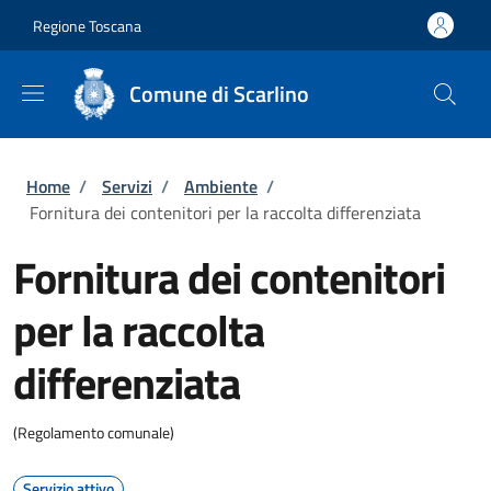
Salta al contenuto principale
Skip to footer content
Regione Toscana
Comune di Scarlino
Briciole di pane
Home
/
Servizi
/
Ambiente
/
Fornitura dei contenitori per la raccolta differenziata
Fornitura dei contenitori
per la raccolta
differenziata
(Regolamento comunale)
Servizio attivo