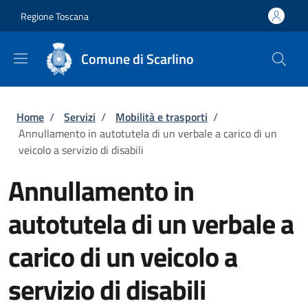
Salta al contenuto principale
Skip to footer content
Regione Toscana
Comune di Scarlino
Briciole di pane
Home
/
Servizi
/
Mobilità e trasporti
/
Annullamento in autotutela di un verbale a carico di un
veicolo a servizio di disabili
Annullamento in
autotutela di un verbale a
carico di un veicolo a
servizio di disabili