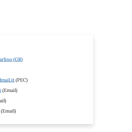
arlino (GR)
mail.it
(PEC)
t
(Email)
il)
(Email)