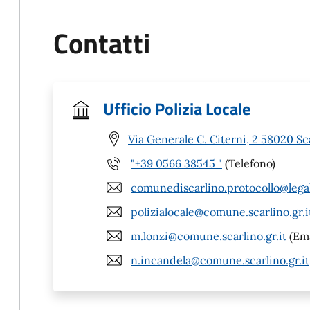
Contatti
Ufficio Polizia Locale
Via Generale C. Citerni, 2 58020 Sc
"+39 0566 38545 "
(Telefono)
comunediscarlino.protocollo@legal
polizialocale@comune.scarlino.gr.i
m.lonzi@comune.scarlino.gr.it
(Ema
n.incandela@comune.scarlino.gr.it