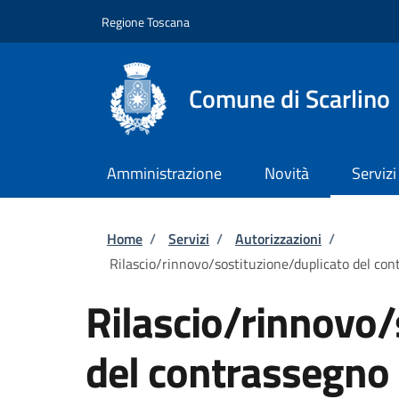
Salta al contenuto principale
Skip to footer content
Regione Toscana
Comune di Scarlino
Amministrazione
Novità
Servizi
Briciole di pane
Home
/
Servizi
/
Autorizzazioni
/
Rilascio/rinnovo/sostituzione/duplicato del cont
Rilascio/rinnovo/
del contrassegno p