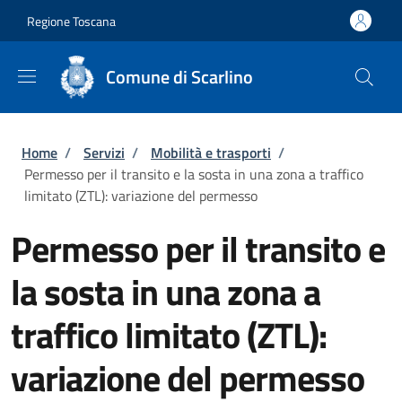
Salta al contenuto principale
Skip to footer content
Regione Toscana
Comune di Scarlino
Briciole di pane
Home
/
Servizi
/
Mobilità e trasporti
/
Permesso per il transito e la sosta in una zona a traffico
limitato (ZTL): variazione del permesso
Permesso per il transito e
la sosta in una zona a
traffico limitato (ZTL):
variazione del permesso