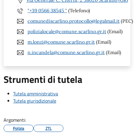
Via Generale C. Citerni, 2 58020 Scarlino (GR)
"+39 0566 38545 "
(Telefono)
comunediscarlino.protocollo@legalmail.it
(PEC)
polizialocale@comune.scarlino.gr.it
(Email)
m.lonzi@comune.scarlino.gr.it
(Email)
n.incandela@comune.scarlino.gr.it
(Email)
Strumenti di tutela
Tutela amministrativa
Tutela giurisdizionale
Argomenti:
Polizia
ZTL