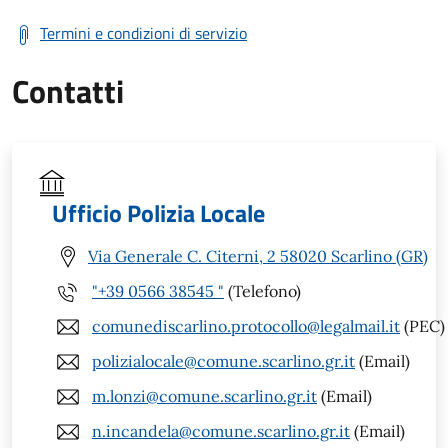
Termini e condizioni di servizio
Contatti
Ufficio Polizia Locale
Via Generale C. Citerni, 2 58020 Scarlino (GR)
"+39 0566 38545 "
(Telefono)
comunediscarlino.protocollo@legalmail.it
(PEC)
polizialocale@comune.scarlino.gr.it
(Email)
m.lonzi@comune.scarlino.gr.it
(Email)
n.incandela@comune.scarlino.gr.it
(Email)