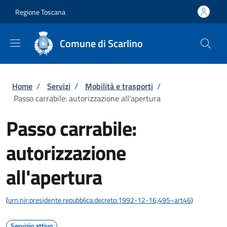
Salta al contenuto principale
Skip to footer content
Regione Toscana
Comune di Scarlino
Briciole di pane
Home
/
Servizi
/
Mobilità e trasporti
/
Passo carrabile: autorizzazione all'apertura
Passo carrabile:
autorizzazione
all'apertura
(
urn:nir:presidente.repubblica:decreto:1992-12-16;495~art46
)
Servizio attivo