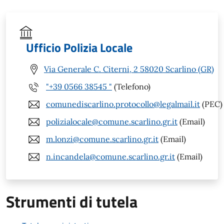
Ufficio Polizia Locale
Via Generale C. Citerni, 2 58020 Scarlino (GR)
"+39 0566 38545 "
(Telefono)
comunediscarlino.protocollo@legalmail.it
(PEC)
polizialocale@comune.scarlino.gr.it
(Email)
m.lonzi@comune.scarlino.gr.it
(Email)
n.incandela@comune.scarlino.gr.it
(Email)
Strumenti di tutela